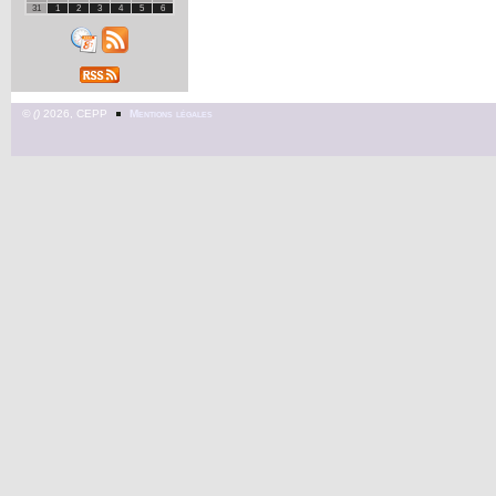
31
1
2
3
4
5
6
©
2026, CEPP
Mentions légales