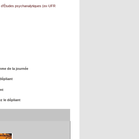
FR d’Études psychanalytiques (ex-UFR
mme de la journée
dépliant
ant
z le dépliant