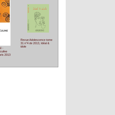
Revue Adolescence tome
31 n°4 de 2013, Idéal &
idole
é -
culine
aris 2013