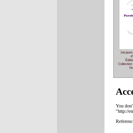
Jacques 
d
Éditi
Collectio
l’