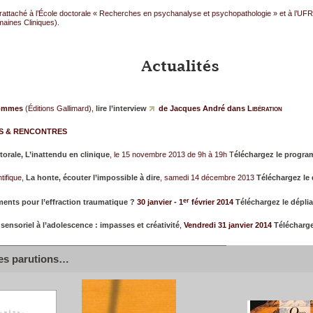
rattaché à l’École doctorale « Recherches en psychanalyse et psychopathologie » et à l’U
aines Cliniques).
Hommes
(Éditions Gallimard),
lire l’interview
de Jacques André dans
Libération
S & RENCONTRES
orale, L’inattendu en clinique
, le 15 novembre 2013 de 9h à 19h T
éléchargez le progra
tifique,
La honte, écouter l’impossible à dire
, samedi 14 décembre 2013
Téléchargez le 
er
ments pour l’effraction traumatique ?
30 janvier - 1
février 2014
Téléchargez le dépli
 sensoriel à l’adolescence : impasses et créativité
,
Vendredi 31 janvier 2014
Télécharge
es parutions…