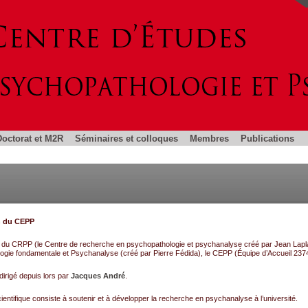
Doctorat et M2R
Séminaires et colloques
Membres
Publications
n du CEPP
ct du CRPP (le Centre de recherche en psychopathologie et psychanalyse créé par Jean Lapl
gie fondamentale et Psychanalyse (créé par Pierre Fédida), le CEPP (Équipe d’Accueil 2374
irigé depuis lors par
Jacques André
.
ientifique consiste à soutenir et à développer la recherche en psychanalyse à l’université.