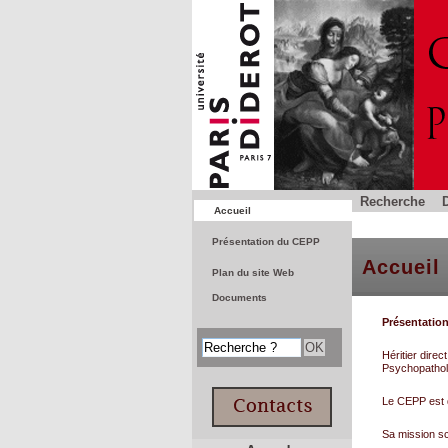
Recherche
Accueil
Présentation du CEPP
Accueil
Plan du site Web
Documents
Présentatio
Héritier dire
Psychopatholo
Le CEPP est d
Sa mission sc