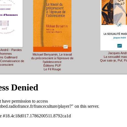
André - Paroles
Jacques Andr
’hommes
Mickael Benyamin, Le travail
La sexualité mas
ons Gallimard
du préconscient à l’épreuve de
Que sais-je, Puf, P
n Connaissance de
l’adolescence
inconscient
Éditions PUF
Le Fil Rouge