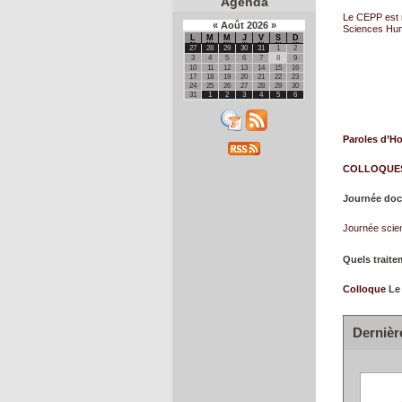
Agenda
Le CEPP est 
«
Août
2026
»
Sciences Hum
L
M
M
J
V
S
D
27
28
29
30
31
1
2
3
4
5
6
7
8
9
10
11
12
13
14
15
16
17
18
19
20
21
22
23
24
25
26
27
28
29
30
31
1
2
3
4
5
6
Paroles d’
COLLOQUE
Journée doct
Journée scien
Quels traite
Colloque
Le
Dernièr