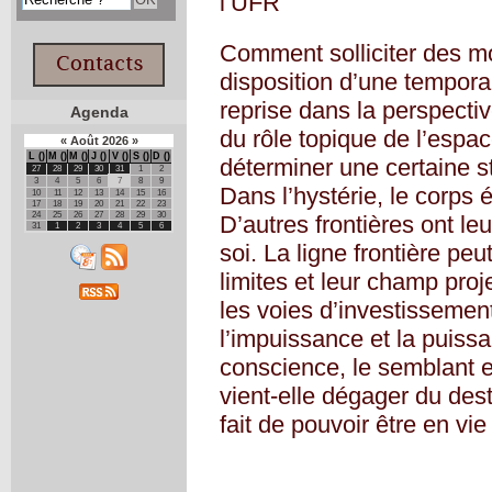
l’UFR
Comment solliciter des mod
disposition d’une temporal
reprise dans la perspecti
Agenda
du rôle topique de l’espac
«
Août
2026
»
L
M
M
J
V
S
D
déterminer une certaine stab
27
28
29
30
31
1
2
3
4
5
6
7
8
9
Dans l’hystérie, le corps é
10
11
12
13
14
15
16
17
18
19
20
21
22
23
24
25
26
27
28
29
30
D’autres frontières ont le
31
1
2
3
4
5
6
soi. La ligne frontière peu
limites et leur champ pro
les voies d’investissement
l’impuissance et la puissanc
conscience, le semblant e
vient-elle dégager du dest
fait de pouvoir être en v