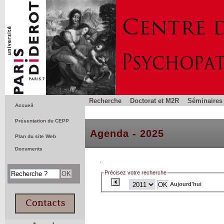
Recherche
Doctorat et M2R
Séminaires 
Accueil
Présentation du CEPP
Agenda - 2025
Plan du site Web
Documents
.
Précisez votre recherche
Aujourd'hui