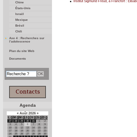
Institut Sigmund Freud, à Francfort : Elisab
Chine
États-Unis
Israël
Mexique
Brésil
Chili
Axe 4 : Recherches sur
l’adolescence
Plan du site Web
Documents
Agenda
«
Août
2026
»
L
M
M
J
V
S
D
27
28
29
30
31
1
2
3
4
5
6
7
8
9
10
11
12
13
14
15
16
17
18
19
20
21
22
23
24
25
26
27
28
29
30
31
1
2
3
4
5
6