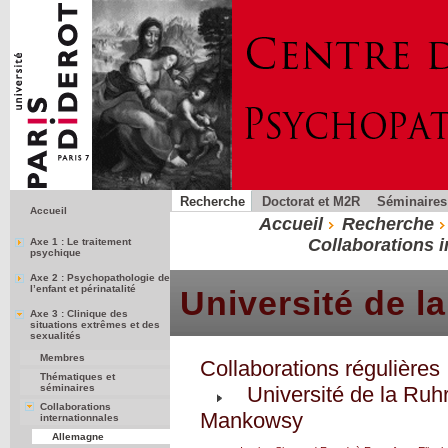
Recherche
Doctorat et M2R
Séminaires
Accueil
Accueil
Recherche
Collaborations i
Axe 1 : Le traitement
psychique
Axe 2 : Psychopathologie de
l’enfant et périnatalité
Université de 
Axe 3 : Clinique des
situations extrêmes et des
sexualités
Membres
Collaborations régulières 
Thématiques et
séminaires
Université de la Ruh
Collaborations
Mankowsy
internationnales
Allemagne