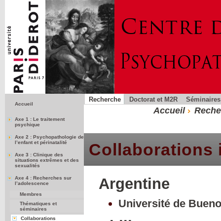
Recherche
Doctorat et M2R
Séminaires
Accueil
Accueil
Reche
Axe 1 : Le traitement
psychique
Axe 2 : Psychopathologie de
l’enfant et périnatalité
Collaborations 
Axe 3 : Clinique des
situations extrêmes et des
sexualités
Axe 4 : Recherches sur
Argentine
l’adolescence
Membres
Université de Bueno
Thématiques et
séminaires
Collaborations