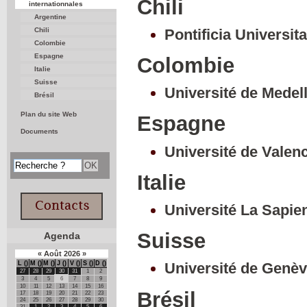
Chili
internationnales
Argentine
Pontificia Universit
Chili
Colombie
Espagne
Colombie
Italie
Suisse
Université de Medell
Brésil
Plan du site Web
Espagne
Documents
Université de Valen
Italie
Université La Sapie
Suisse
Agenda
«
Août
2026
»
L
M
M
J
V
S
D
Université de Genè
27
28
29
30
31
1
2
3
4
5
6
7
8
9
10
11
12
13
14
15
16
Brésil
17
18
19
20
21
22
23
24
25
26
27
28
29
30
31
1
2
3
4
5
6