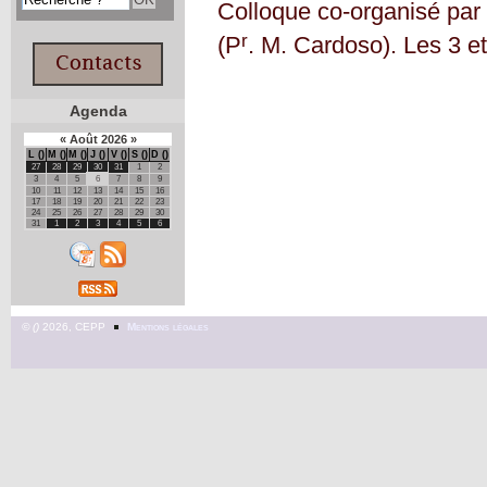
Colloque co-organisé par
r
(P
. M. Cardoso). Les 3 e
Agenda
«
Août
2026
»
L
M
M
J
V
S
D
27
28
29
30
31
1
2
3
4
5
6
7
8
9
10
11
12
13
14
15
16
17
18
19
20
21
22
23
24
25
26
27
28
29
30
31
1
2
3
4
5
6
©
2026, CEPP
Mentions légales