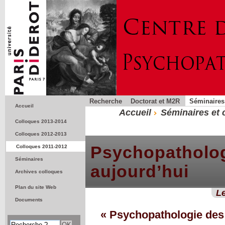
Recherche
Doctorat et M2R
Séminaires
Accueil
Accueil
Séminaires et 
Colloques 2013-2014
Colloques 2012-2013
Psychopathologi
Colloques 2011-2012
Séminaires
aujourd’hui
Archives colloques
Plan du site Web
Le
Documents
« Psychopathologie des 