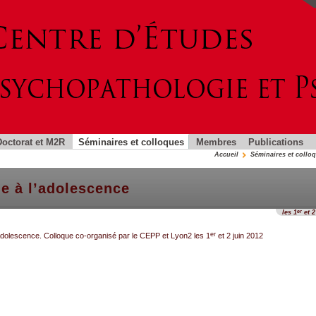
Doctorat et M2R
Séminaires et colloques
Membres
Publications
Accueil
Séminaires et collo
le à l’adolescence
les 1
et 2
er
er
l’adolescence. Colloque co-organisé par le CEPP et Lyon2 les 1
et 2 juin 2012