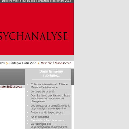
Dernière mise à jour du site : dimanche 8 décembre 2013
ques
Colloques 2011-2012
Mère-fille à l’adolescence
Dans la même
rubrique...
Colloque international : Filles et
 juin 2012 à Lyon
Mères à l’adolescence
Le corps de psyché
Des Barrières aux limites : États
autistiques et processus de
changement
Les enjeux et la compléxité de la
psychanalyse contemporaine
Présences de l’Apocalypse
Art et handicap
Mère-fille à l’adolescence
La technique des
psychothérapies d’adolescents