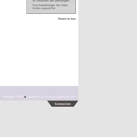
et l’évolution des pathologies
Psychopathologie des états
limites aujourd’hui
Revenir en haut
Réalisation : CEPP
Squelette
SoyezCreateurs
propulsé par
SPIP
Connexion