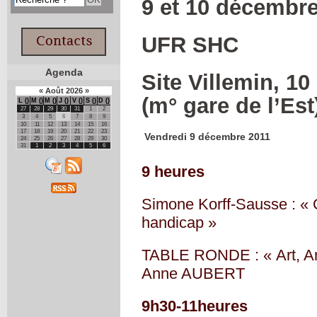
9 et 10 décembr
UFR SHC
Agenda
Site Villemin, 1
«
Août
2026
»
(m° gare de l’Est
L
M
M
J
V
S
D
27
28
29
30
31
1
2
3
4
5
6
7
8
9
10
11
12
13
14
15
16
17
18
19
20
21
22
23
Vendredi 9 décembre 2011
24
25
26
27
28
29
30
31
1
2
3
4
5
6
9 heures
Simone Korff-Sausse : « 
handicap »
TABLE RONDE : « Art, Art
Anne AUBERT
9h30-11heures