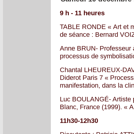
9 h - 11 heures
TABLE RONDE « Art et méd
de séance : Bernard VOI
Anne BRUN- Professeur à
processus de symbolisati
Chantal LHEUREUX-DAVIDS
Diderot Paris 7 « Processu
manifestation, dans la cl
Luc BOULANGÉ- Artiste p
Blanc, France (1999). « Ar
11h30-12h30